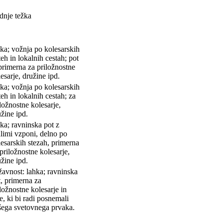
dnje težka
hka; vožnja po kolesarskih
eh in lokalnih cestah; pot
primerna za priložnostne
esarje, družine ipd.
hka; vožnja po kolesarskih
eh in lokalnih cestah; za
ložnostne kolesarje,
žine ipd.
ka; ravninska pot z
hlimi vzponi, delno po
lesarskih stezah, primerna
priložnostne kolesarje,
žine ipd.
žavnost: lahka; ravninska
t, primerna za
ložnostne kolesarje in
te, ki bi radi posnemali
šega svetovnega prvaka.