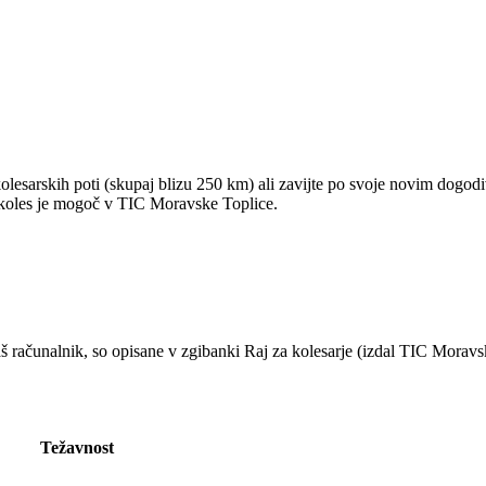
lesarskih poti (skupaj blizu 250 km) ali zavijte po svoje novim dogodiv
 koles je mogoč v TIC Moravske Toplice.
aš računalnik, so opisane v zgibanki Raj za kolesarje (izdal TIC Moravs
Težavnost