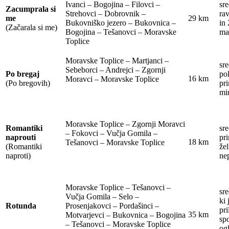
Ivanci – Bogojina – Filovci –
sre
Zacumprala si
Strehovci – Dobrovnik –
ra
me
29 km
Bukovniško jezero – Bukovnica –
in
(Začarala si me)
Bogojina – Tešanovci – Moravske
ma
Toplice
Moravske Toplice – Martjanci –
sre
Sebeborci – Andrejci – Zgornji
Po bregaj
pol
16 km
Moravci – Moravske Toplice
(Po bregovih)
pri
mi
Moravske Toplice – Zgornji Moravci
Romantiki
sre
– Fokovci – Vučja Gomila –
naprouti
pri
18 km
Tešanovci – Moravske Toplice
(Romantiki
žel
naproti)
ne
Moravske Toplice – Tešanovci –
sre
Vučja Gomila – Selo –
ki 
Rotunda
Prosenjakovci – Pordašinci –
pri
35 km
Motvarjevci – Bukovnica – Bogojina
sp
– Tešanovci – Moravske Toplice
og