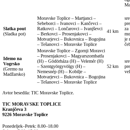
Ma
Moravske Toplice – Martjanci –
sre
Sebeborci – Ivanovci – Kančevci –
pr
Slatka pout
Ratkovci – Lončarovci – Ivanjševci
za 
41 km
(Sladka pot)
– Berkovci – Prosenjakovci –
mo
Motvarjevci – Bukovnica – Bogojina
je
– Tešanovci – Moravske Toplice
če
Moravske Toplice – Zgornji Moravci
– Prosenjakovci – Magyarszombatfa
Idemo na
(H) – Gödörháza (H) – Velemér (H)
sre
Vogrsko
– Szentgyörgyvölgy (H) –
52 km
pre
(Gremo na
Nemesnép (H) – Kobilje –
ve
Madžarsko)
Motvarjevci – Bukovnica – Bogojina
– Tešanovci – Moravske Toplice
Avtor besedila: TIC Moravske Toplice.
TIC MORAVSKE TOPLICE
Kranjčeva 3
9226 Moravske Toplice
Ponedeljek–Petek: 8.00–18.00