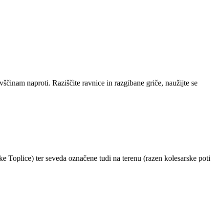
ščinam naproti. Raziščite ravnice in razgibane griče, naužijte se
ke Toplice) ter seveda označene tudi na terenu (razen kolesarske poti