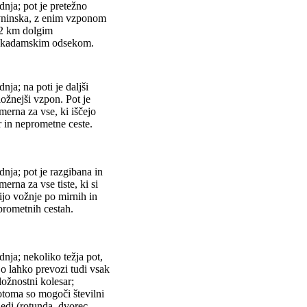
dnja; pot je pretežno
vninska, z enim vzponom
 2 km dolgim
kadamskim odsekom.
dnja; na poti je daljši
ožnejši vzpon. Pot je
merna za vse, ki iščejo
r in neprometne ceste.
dnja; pot je razgibana in
merna za vse tiste, ki si
ijo vožnje po mirnih in
prometnih cestah.
dnja; nekoliko težja pot,
jo lahko prevozi tudi vsak
ložnostni kolesar;
otoma so mogoči številni
ledi (rotunda, dvorec