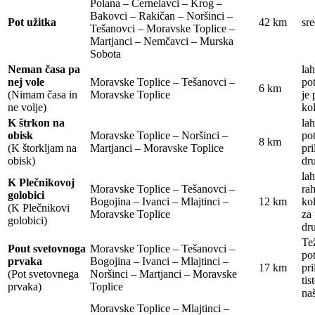
Polana – Černelavci – Krog –
Bakovci – Rakičan – Noršinci –
Pot užitka
42 km
sre
Tešanovci – Moravske Toplice –
Martjanci – Nemčavci – Murska
Sobota
Neman časa pa
la
nej vole
Moravske Toplice – Tešanovci –
pot
6 km
(Nimam časa in
Moravske Toplice
je 
ne volje)
kol
K štrkon na
la
obisk
Moravske Toplice – Noršinci –
pot
8 km
(K štorkljam na
Martjanci – Moravske Toplice
pri
obisk)
dru
lah
K Plečnikovoj
Moravske Toplice – Tešanovci –
ra
golobici
Bogojina – Ivanci – Mlajtinci –
12 km
ko
(K Plečnikovi
Moravske Toplice
za 
golobici)
dru
Te
Pout svetovnoga
Moravske Toplice – Tešanovci –
po
prvaka
Bogojina – Ivanci – Mlajtinci –
17 km
pri
(Pot svetovnega
Noršinci – Martjanci – Moravske
tis
prvaka)
Toplice
na
Moravske Toplice – Mlajtinci –