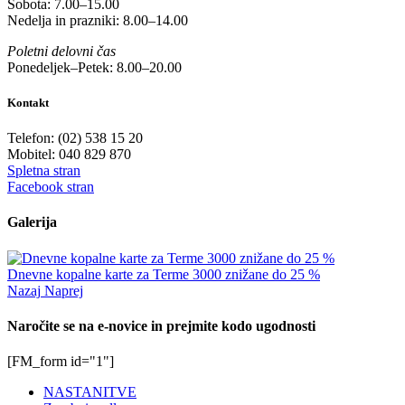
Sobota: 7.00–15.00
Nedelja in prazniki: 8.00–14.00
Poletni delovni čas
Ponedeljek–Petek: 8.00–20.00
Kontakt
Telefon: (02) 538 15 20
Mobitel: 040 829 870
Spletna stran
Facebook stran
Galerija
Dnevne kopalne karte za Terme 3000 znižane do 25 %
Nazaj
Naprej
Naročite se na e-novice in prejmite kodo ugodnosti
[FM_form id="1"]
NASTANITVE