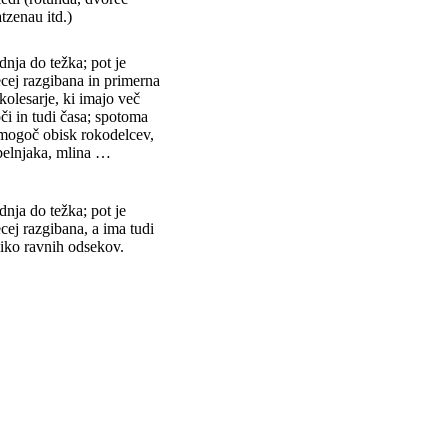
tzenau itd.)
dnja do težka; pot je
ecej razgibana in primerna
kolesarje, ki imajo več
či in tudi časa; spotoma
 mogoč obisk rokodelcev,
belnjaka, mlina …
dnja do težka; pot je
cej razgibana, a ima tudi
liko ravnih odsekov.